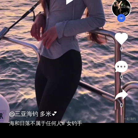
0
0
0
@三亚海钓 多米💕
海和日落不属于任何人# 女钓手