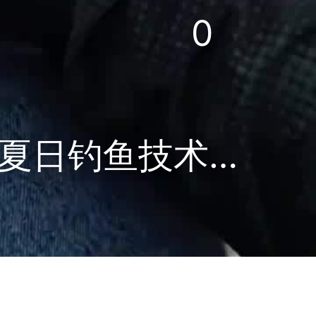
0
站起来好了，全是鱼# 海钓 # 路亚# 夏日钓鱼技术大赏