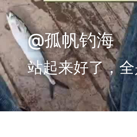
@孤帆钓海