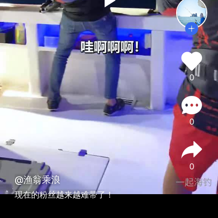
0
0
0
@渔翁乘浪
现在的粉丝越来越难带了！