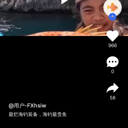
966
0
58
@用户-FXhsiw
最烂海钓装备，海钓最贵鱼