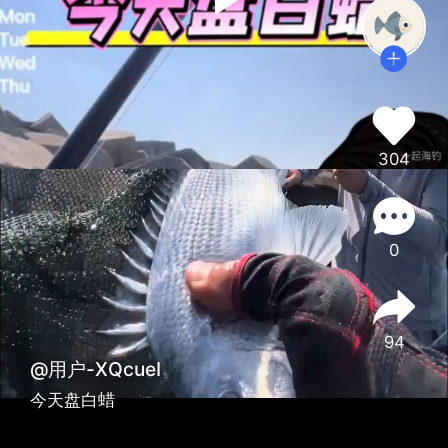
304
0
94
@用户-XQcueI
今天盘白蜡