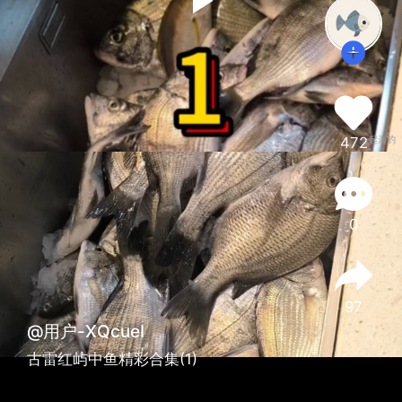
472
0
97
@用户-XQcueI
古雷红屿中鱼精彩合集(1)