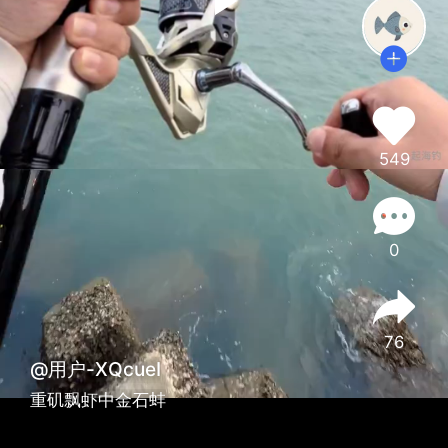
549
0
76
@用户-XQcueI
重矶飘虾中金石蚌