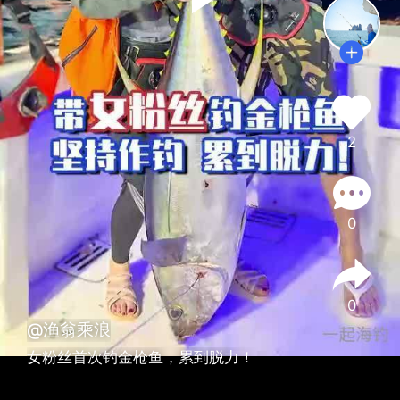
2
0
0
@渔翁乘浪
女粉丝首次钓金枪鱼，累到脱力！