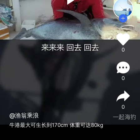
0
0
0
@渔翁乘浪
牛港最大可生长到170cm 体重可达80kg