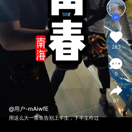
283
0
87
@用户-mAiwfE
用这么大一条鱼告别上半生，下半生咋过