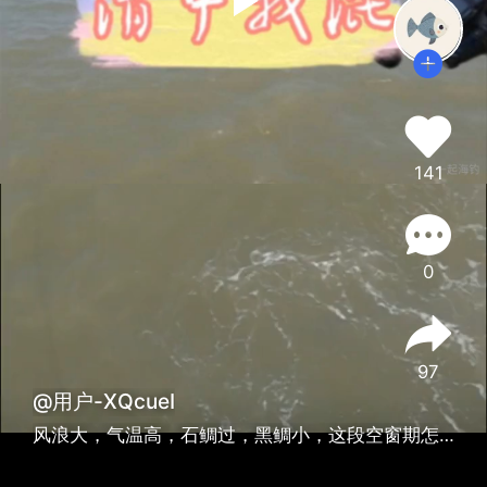
141
0
97
@用户-XQcueI
风浪大，气温高，石鲷过，黑鲷小，这段空窗期怎么过？