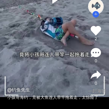
2
0
0
@钓鱼先生
小孩哥海钓，竟被大鱼连人带竿拖着走，太惊险了