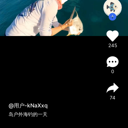
245
0
74
@用户-kNaXxq
岛户外海钓的一天