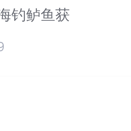
河海钓鲈鱼获
9