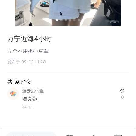
万宁近海4小时
完全不用担心空军
发布于 09-12 11:28
共1条评论
连云港钓鱼
0
漂亮👍
09-12