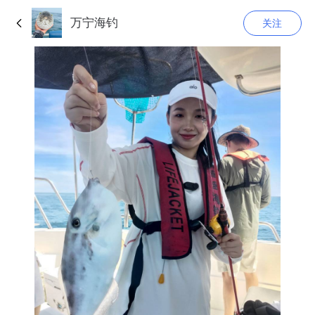
万宁海钓
关注