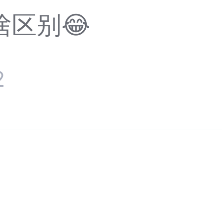
区别😂
2