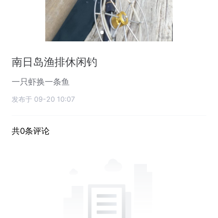
南日岛渔排休闲钓
一只虾换一条鱼
发布于 09-20 10:07
共0条评论