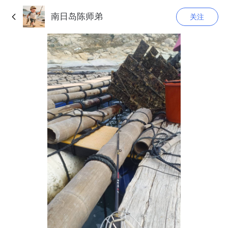
南日岛陈师弟
关注