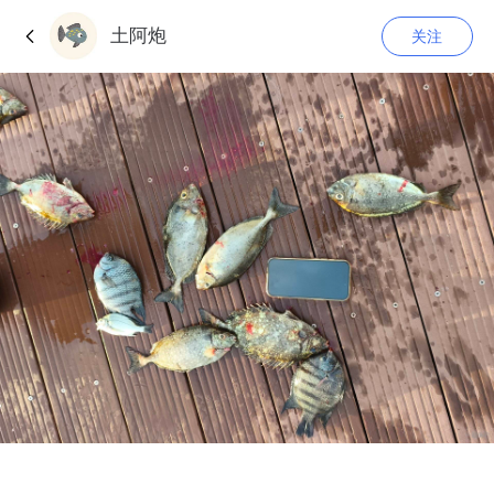
土阿炮
关注