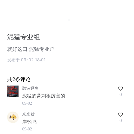
泥猛专业组
就好这口 泥猛专业户
发布于 09-02 18:01
共2条评论
碧波逐鱼
0
泥猛的背刺很厉害的
09-02
米米鲅
0
岸钓吗
09-02