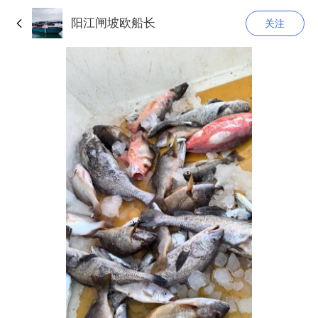
阳江闸坡欧船长
关注