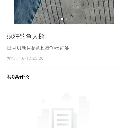
疯狂钓鱼人🎣
日月贝新月桥#上腊鱼🐟红油
发布于 10-10 20:26
共0条评论