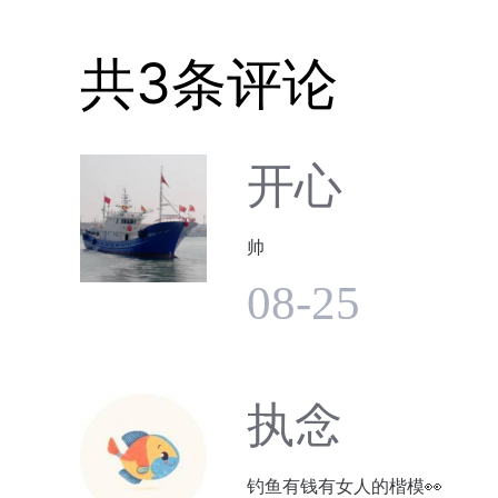
共3条评论
开心
帅
08-25
执念
钓鱼有钱有女人的楷模👀