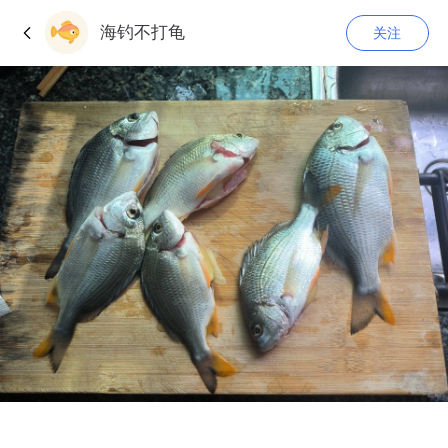
海钓不打龟
关注