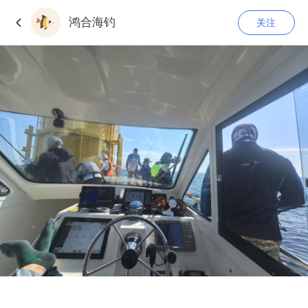
鸿合海钓
关注