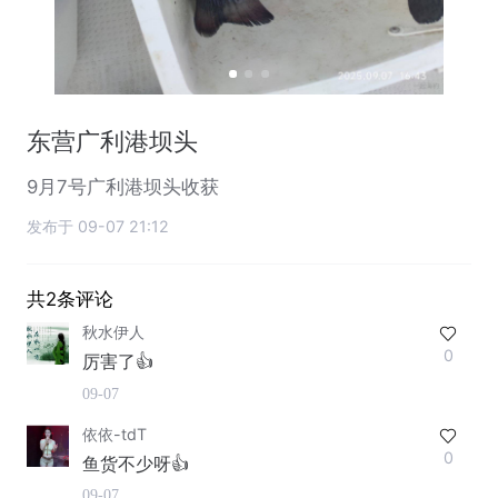
东营广利港坝头
9月7号广利港坝头收获
发布于 09-07 21:12
共2条评论
秋水伊人
0
厉害了👍
09-07
依依-tdT
0
鱼货不少呀👍
09-07