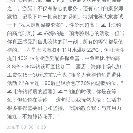
之一。游艇上不仅有贴心的服务，还有专业的摄影师
跟拍，记录下每一帧美好的瞬间。特别推荐大家尝试
一下 “私人定制游艇套餐” ，性价比超高！ 🌊【海钓
的高光时刻】🌊 🎣海钓是一项考验耐心的活动，但当
你真正感受到鱼儿咬钩的那一刻，所有的等待都是值
得的。 -💧星海湾海域4-11月水温8-22℃，鱼群活性
提升40% 🚤专业游艇配备探鱼器，中鱼率比岸钓高
3.8倍 - 90%钓获可直接加工，酒店，海鲜市场代加
工费仅15—30元左右/斤 盘 "很多人觉得钓鱼是退休
活动？"在大连，90后已经承包了70%的游艇钓位。"
🌊【海钓背后的哲理】🌊 “钓鱼的时候，你是在等
鱼；但鱼也在等你。” 这句话让我恍然大悟：生活中
很多事都需要耐心和坚持。 “海钓教会我：与其用力
追逐，不如静待花开。”
发布于 03-30 16:33