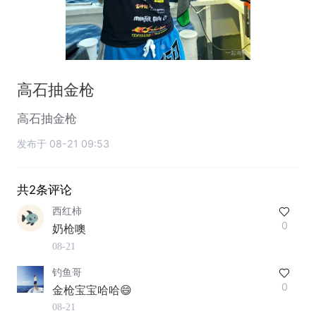
高石抽金枪
高石抽金枪
发布于 08-21 09:53
共2条评论
西红柿
0
奶枪噢
08-21
钓鱼哥
0
金枪宝宝哈哈😄
08-21