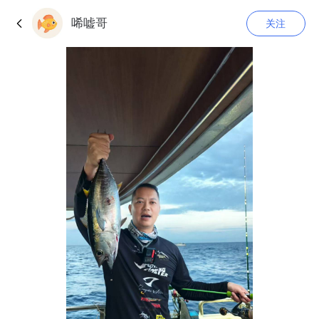
唏嘘哥
关注