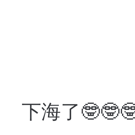
下海了🤓🤓