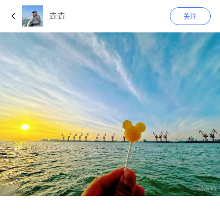
垚垚
关注