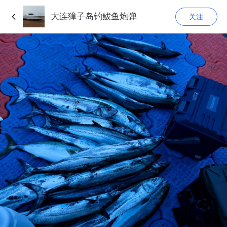
大连獐子岛钓鲅鱼炮弹
关注