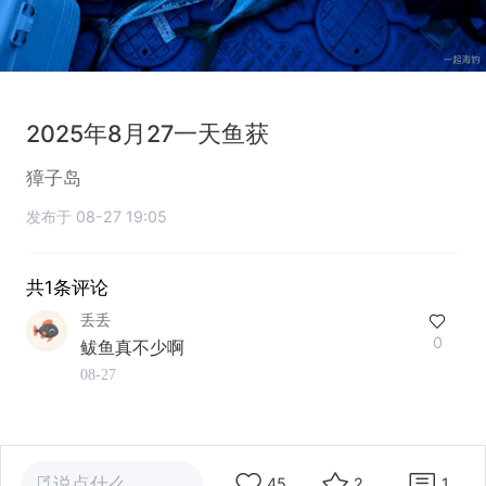
2025年8月27一天鱼获
獐子岛
发布于 08-27 19:05
共1条评论
丢丢
0
鲅鱼真不少啊
08-27
说点什么…
45
2
1