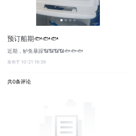
预订船期🐟🐟🐟
近期，鲈鱼暴躁📶📶📶📶🐟🐟🐟
发布于 10-21 16:39
共0条评论