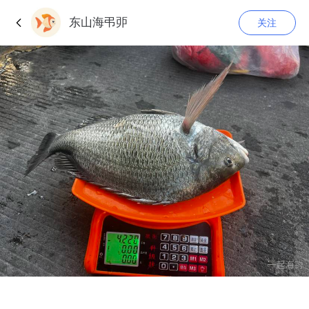
东山海弔戼
关注