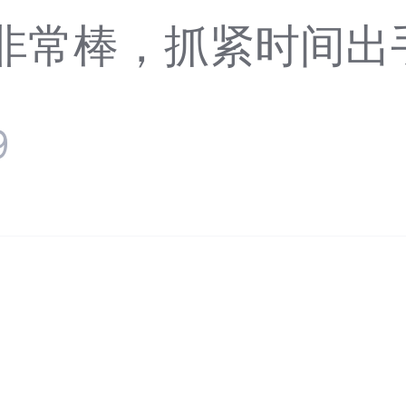
非常棒，抓紧时间出手🐟
9