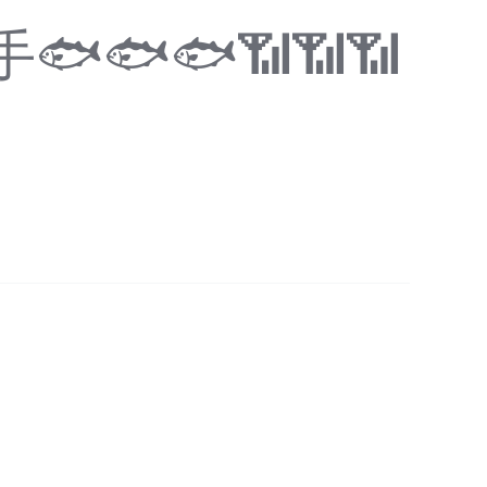
🐟🐟📶📶📶