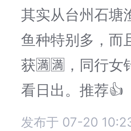
其实从台州石塘
鱼种特别多，而
获🈵🈵，同行
看日出。推荐👍
发布于 07-20 10:2