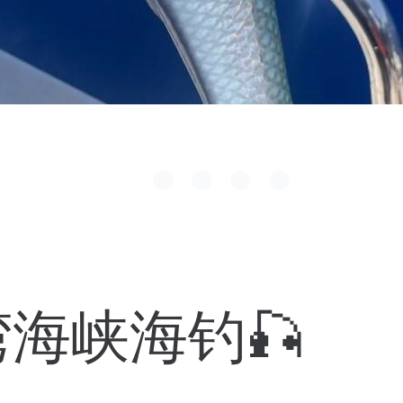
海峡海钓🎣