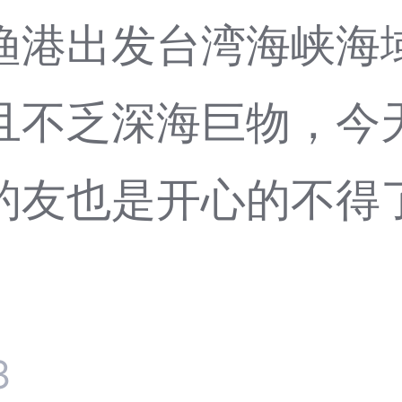
渔港出发台湾海峡海
且不乏深海巨物，今
女钓友也是开心的不
3