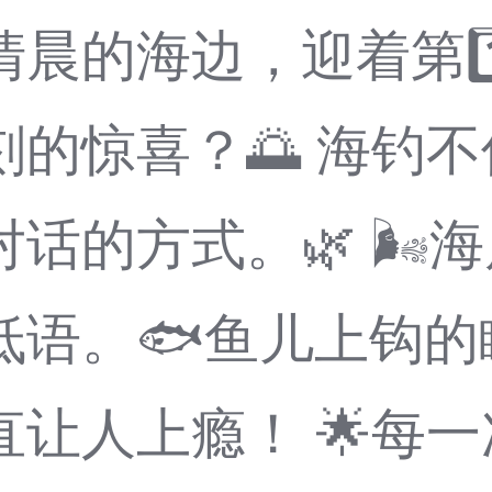
晨的海边，迎着第1
的惊喜？🌅 海钓
话的方式。🌿 🌬️
低语。🐟鱼儿上钩的
让人上瘾！ 🌟每