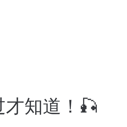
才知道！🎣