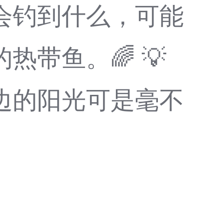
会钓到什么，可能
带鱼。🌈 💡
边的阳光可是毫不