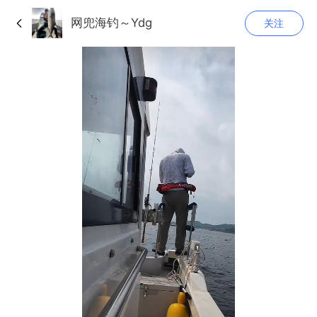
网兜海钓～Ydg
关注