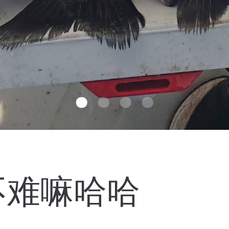
不难嘛哈哈