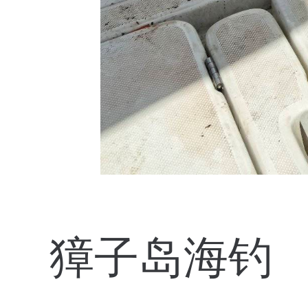
獐子岛海钓