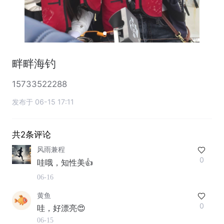
畔畔海钓
15733522288
发布于 06-15 17:11
共2条评论
风雨兼程
0
哇哦，知性美👍
06-16
黄鱼
0
哇，好漂亮😍
06-15