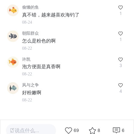
偷懒的鱼
1
真不错，越来越喜欢海钓了
08-24
朝阳群众
1
怎么是粉色的啊
08-22
许凯
3
泡方便面是真香啊
08-22
风与之争
4
好粉嫩啊
08-22
说点什么…
69
8
6