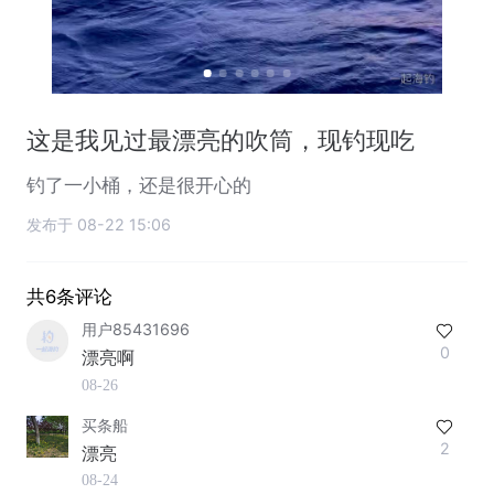
这是我见过最漂亮的吹筒，现钓现吃
钓了一小桶，还是很开心的
发布于 08-22 15:06
共6条评论
用户85431696
0
漂亮啊
08-26
买条船
2
漂亮
08-24