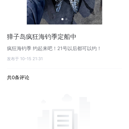
獐子岛疯狂海钓季定船中
疯狂海钓季 约起来吧！21号以后都可以约！
发布于 10-15 21:31
共0条评论