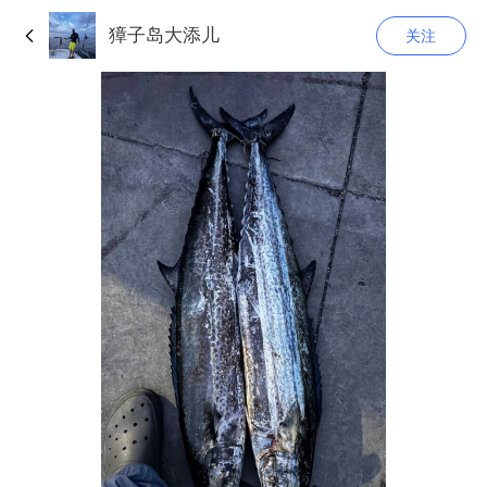
獐子岛大添儿
关注