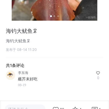
海钓大鱿鱼🦑
海钓大鱿鱼🦑
发布于 08-14 11:20
共1条评论
李东海
0
蘸芥末好吃
08-19