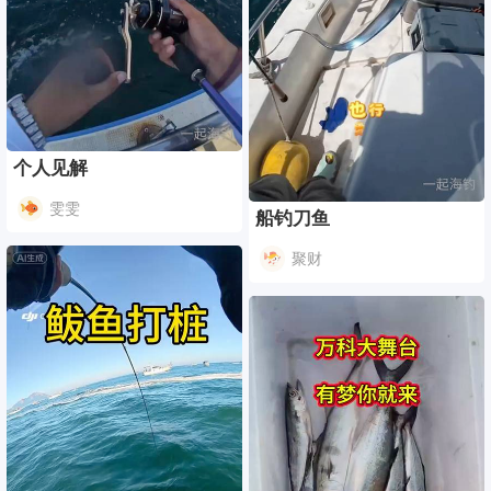
个人见解
雯雯
船钓刀鱼
聚财