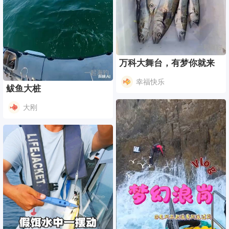
万科大舞台，有梦你就来
幸福快乐
鲅鱼大桩
大刚