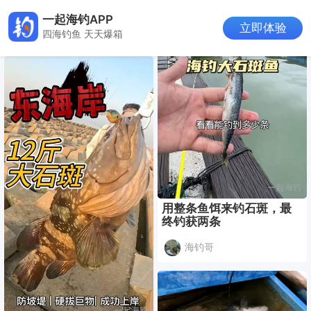
一起海钓APP
立即体验
四海钓鱼 天天爆箱
用整条鱼饵来钓石斑，最
终钓获两条
海钓哥