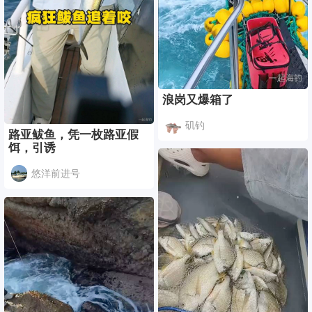
浪岗又爆箱了
矶钓
路亚鲅鱼，凭一枚路亚假
饵，引诱
悠洋前进号