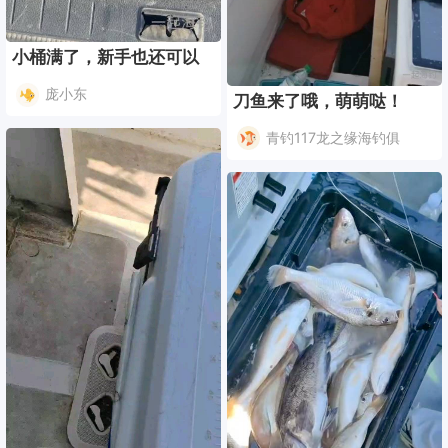
小桶满了，新手也还可以
庞小东
刀鱼来了哦，萌萌哒！
青钓117龙之缘海钓俱