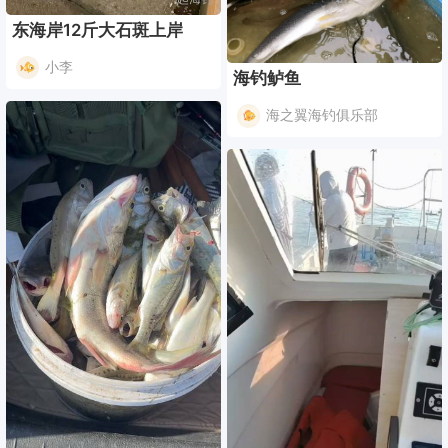
东海岸12斤大石斑上岸
小李
海钓鲈鱼
海之翼海钓俱乐部