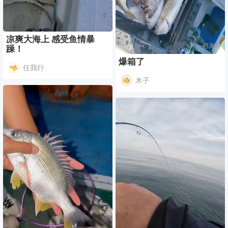
凉爽大海上 感受鱼情暴
躁！
爆箱了
任我行
木子