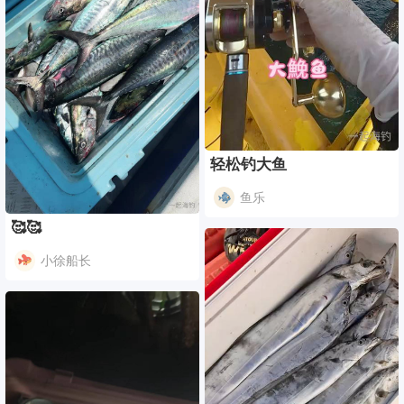
轻松钓大鱼
鱼乐
🥰🥰
小徐船长