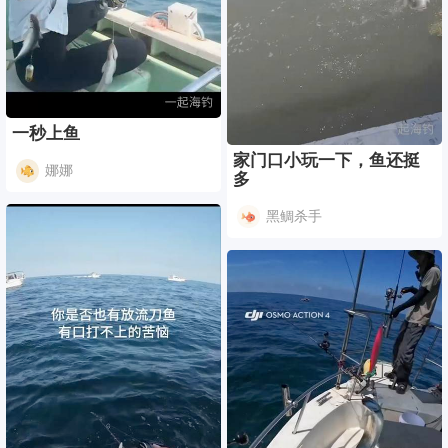
一秒上鱼
家门口小玩一下，鱼还挺
娜娜
多
黑鲷杀手