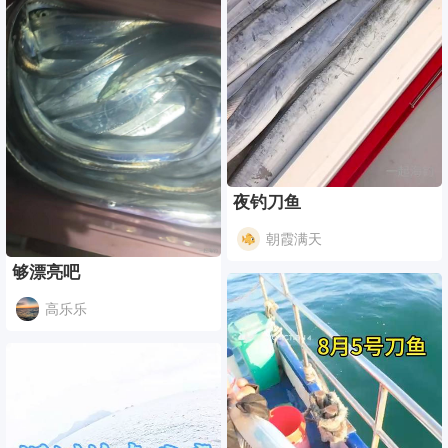
夜钓刀鱼
朝霞满天
够漂亮吧
高乐乐